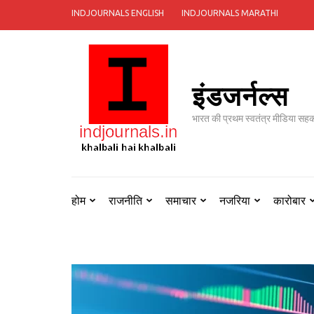
Skip
INDJOURNALS ENGLISH
INDJOURNALS MARATHI
to
content
(Press
Enter)
इंडजर्नल्स
भारत की प्रथम स्वतंत्र मीडिया सह
होम
राजनीति
समाचार
नजरिया
कारोबार