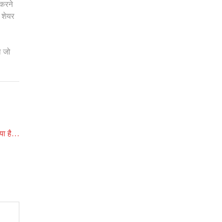
 करने
 शेयर
ा जो
या है…