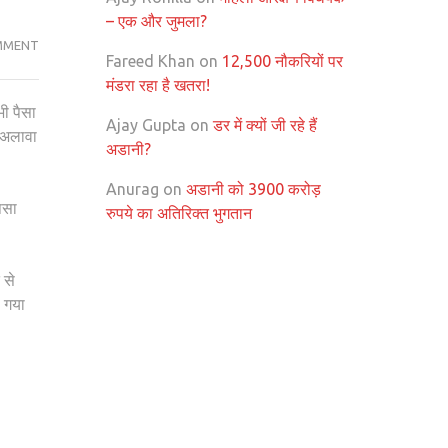
– एक और जुमला?
बहुत
MMENT
Fareed Khan
on
12,500 नौकरियों पर
अधिक
मंडरा रहा है खतरा!
धन
भी पैसा
के
Ajay Gupta
on
डर में क्यों जी रहे हैं
े अलावा
खतरे
अडानी?
और
Anurag
on
अडानी को 3900 करोड़
उस
पैसा
रुपये का अतिरिक्त भुगतान
धन
का
उपयोग
 से
करने
ा गया
के
बहुत
कम
अवसर।