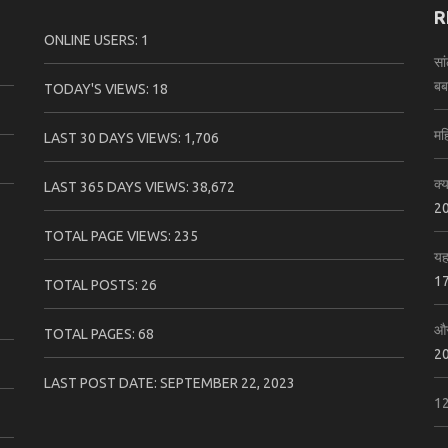
R
ONLINE USERS:
1
सा
बर्
TODAY'S VIEWS:
18
मह
LAST 30 DAYS VIEWS:
1,706
क्य
LAST 365 DAYS VIEWS:
38,672
2
TOTAL PAGE VIEWS:
235
यह
17
TOTAL POSTS:
26
और
TOTAL PAGES:
68
2
LAST POST DATE:
SEPTEMBER 22, 2023
12