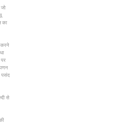
 जो
ू
ज का
 करने
िधा
ए पर
विपणन
ा पसंद
्दी से
 की