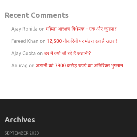
Recent Comments
Ajay Rohilla
on
महिला आरक्षण विधेयक – एक और जुमला?
Fareed Khan
on
12,500 नौकरियों पर मंडरा रहा है खतरा!
Ajay Gupta
on
डर में क्यों जी रहे हैं अडानी?
Anurag
on
अडानी को 3900 करोड़ रुपये का अतिरिक्त भुगतान
Archives
SEPTEMBER 2023