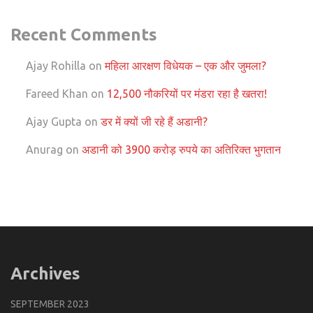
Recent Comments
Ajay Rohilla
on
महिला आरक्षण विधेयक – एक और जुमला?
Fareed Khan
on
12,500 नौकरियों पर मंडरा रहा है खतरा!
Ajay Gupta
on
डर में क्यों जी रहे हैं अडानी?
Anurag
on
अडानी को 3900 करोड़ रुपये का अतिरिक्त भुगतान
Archives
SEPTEMBER 2023