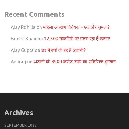
Recent Comments
Ajay Rohilla
on
महिला आरक्षण विधेयक – एक और जुमला?
Fareed Khan
on
12,500 नौकरियों पर मंडरा रहा है खतरा!
Ajay Gupta
on
डर में क्यों जी रहे हैं अडानी?
Anurag
on
अडानी को 3900 करोड़ रुपये का अतिरिक्त भुगतान
Archives
SEPTEMBER 2023